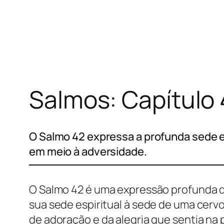
Pular
para
o
conteúdo
Salmos: Capítulo
O Salmo 42 expressa a profunda sede es
em meio à adversidade.
O Salmo 42 é uma expressão profunda de
sua sede espiritual à sede de uma cerv
de adoração e da alegria que sentia na 