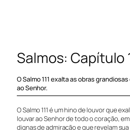
Pular
para
o
conteúdo
Salmos: Capítulo 
O Salmo 111 exalta as obras grandiosas
ao Senhor.
O Salmo 111 é um hino de louvor que ex
louvar ao Senhor de todo o coração, em
dignas de admiração e que revelam sua g