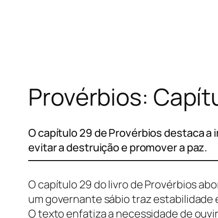
Pular
para
o
conteúdo
Provérbios: Capít
O capítulo 29 de Provérbios destaca a i
evitar a destruição e promover a paz.
O capítulo 29 do livro de Provérbios abo
um governante sábio traz estabilidade 
O texto enfatiza a necessidade de ouvir e