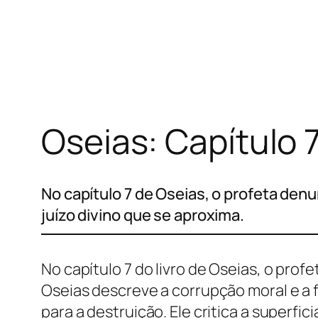
Pular
para
o
conteúdo
Oseias: Capítulo 
No capítulo 7 de Oseias, o profeta denun
juízo divino que se aproxima.
No capítulo 7 do livro de Oseias, o profe
Oseias descreve a corrupção moral e a
para a destruição. Ele critica a superf