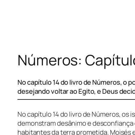
Pular
para
o
conteúdo
Números: Capítul
No capítulo 14 do livro de Números, o po
desejando voltar ao Egito, e Deus deci
No capítulo 14 do livro de Números, os i
demonstram desânimo e desconfiança em
habitantes da terra prometida. Moisés