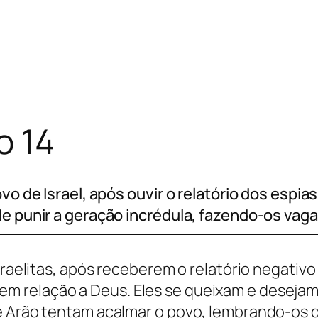
o 14
vo de Israel, após ouvir o relatório dos espia
de punir a geração incrédula, fazendo-os vaga
sraelitas, após receberem o relatório negativo
 relação a Deus. Eles se queixam e desejam v
 e Arão tentam acalmar o povo, lembrando-os 