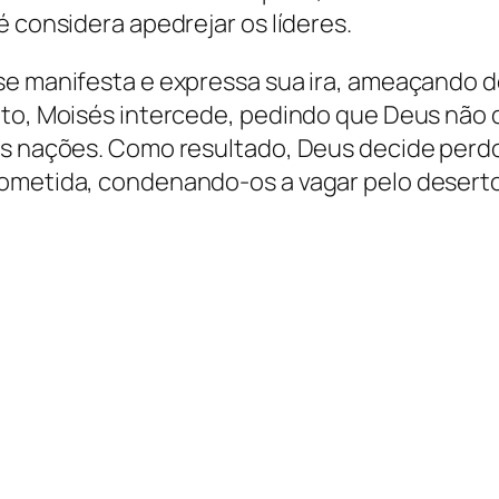
é considera apedrejar os líderes.
se manifesta e expressa sua ira, ameaçando de
nto, Moisés intercede, pedindo que Deus não
 as nações. Como resultado, Deus decide perd
rometida, condenando-os a vagar pelo desert