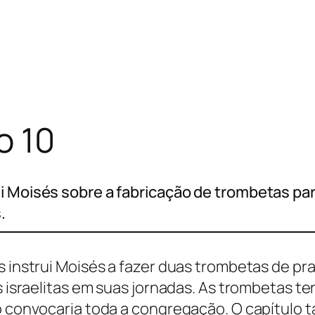
o 10
i Moisés sobre a fabricação de trombetas par
.
s instrui Moisés a fazer duas trombetas de pr
os israelitas em suas jornadas. As trombetas t
ro convocaria toda a congregação. O capítulo