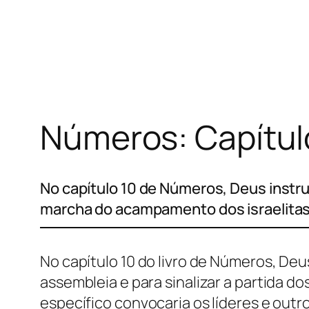
Pular
para
o
conteúdo
Números: Capítul
No capítulo 10 de Números, Deus instru
marcha do acampamento dos israelitas
No capítulo 10 do livro de Números, Deu
assembleia e para sinalizar a partida d
específico convocaria os líderes e out