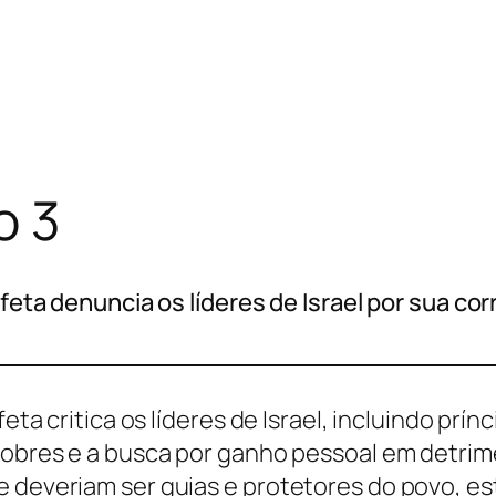
o 3
ofeta denuncia os líderes de Israel por sua co
feta critica os líderes de Israel, incluindo prí
 pobres e a busca por ganho pessoal em detri
e deveriam ser guias e protetores do povo, e