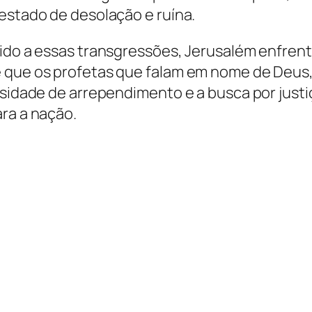
 estado de desolação e ruína.
vido a essas transgressões, Jerusalém enfren
e que os profetas que falam em nome de Deus
ssidade de arrependimento e a busca por just
ra a nação.