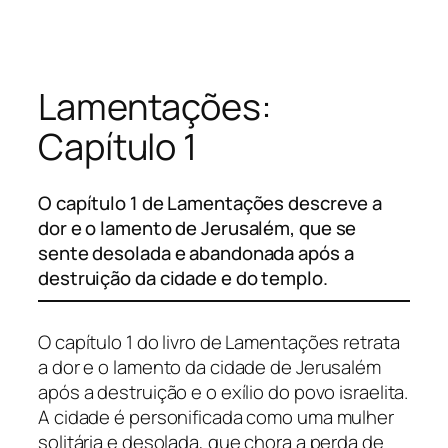
Pular
para
o
Lamentações:
conteúdo
Capítulo 1
O capítulo 1 de Lamentações descreve a
dor e o lamento de Jerusalém, que se
sente desolada e abandonada após a
destruição da cidade e do templo.
O capítulo 1 do livro de Lamentações retrata
a dor e o lamento da cidade de Jerusalém
após a destruição e o exílio do povo israelita.
A cidade é personificada como uma mulher
solitária e desolada, que chora a perda de