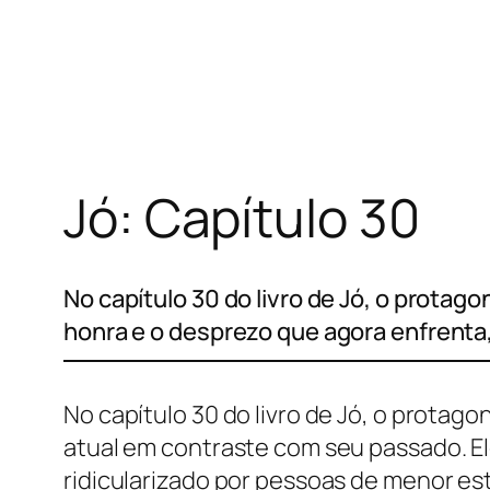
Pular
para
o
conteúdo
Jó: Capítulo 30
No capítulo 30 do livro de Jó, o prota
honra e o desprezo que agora enfrenta
No capítulo 30 do livro de Jó, o protag
atual em contraste com seu passado. E
ridicularizado por pessoas de menor es