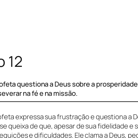
o 12
 profeta questiona a Deus sobre a prosperidad
severar na fé e na missão.
profeta expressa sua frustração e questiona a
se queixa de que, apesar de sua fidelidade e
guições e dificuldades. Ele clama a Deus, pe