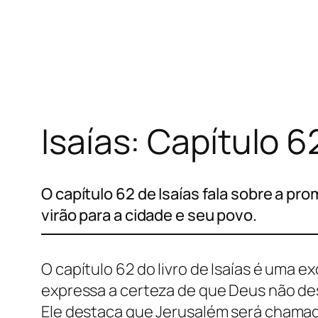
Pular
para
o
conteúdo
Isaías: Capítulo 6
O capítulo 62 de Isaías fala sobre a pr
virão para a cidade e seu povo.
O capítulo 62 do livro de Isaías é uma 
expressa a certeza de que Deus não des
Ele destaca que Jerusalém será chamada 