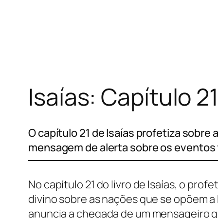
Pular
para
o
conteúdo
Isaías: Capítulo 2
O capítulo 21 de Isaías profetiza sobre 
mensagem de alerta sobre os eventos 
No capítulo 21 do livro de Isaías, o pro
divino sobre as nações que se opõem a 
anuncia a chegada de um mensageiro que