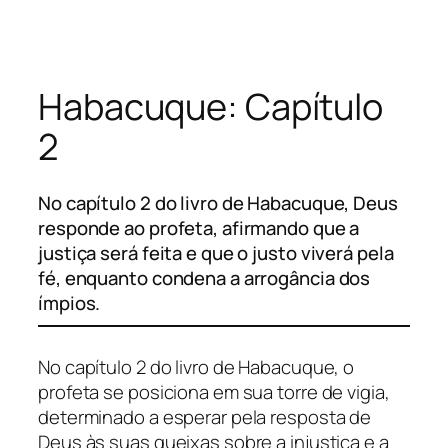
Pular
para
o
Habacuque: Capítulo
conteúdo
2
No capítulo 2 do livro de Habacuque, Deus
responde ao profeta, afirmando que a
justiça será feita e que o justo viverá pela
fé, enquanto condena a arrogância dos
ímpios.
No capítulo 2 do livro de Habacuque, o
profeta se posiciona em sua torre de vigia,
determinado a esperar pela resposta de
Deus às suas queixas sobre a injustiça e a