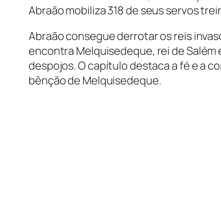
Abraão mobiliza 318 de seus servos tre
Abraão consegue derrotar os reis invasor
encontra Melquisedeque, rei de Salém 
despojos. O capítulo destaca a fé e a 
bênção de Melquisedeque.