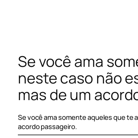
Pular
para
o
conteúdo
Se você ama some
neste caso não e
mas de um acordo
Se você ama somente aqueles que te a
acordo passageiro.