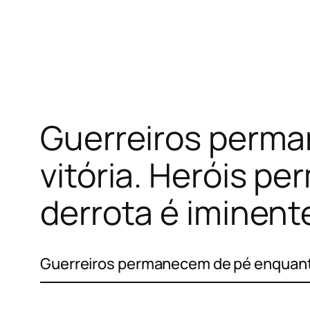
Pular
para
o
conteúdo
Guerreiros perma
vitória. Heróis 
derrota é iminent
Guerreiros permanecem de pé enquanto