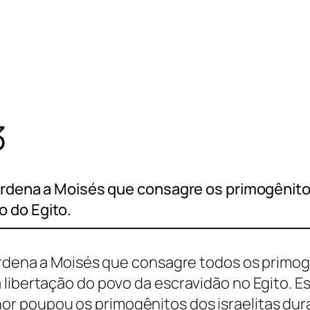
3
ordena a Moisés que consagre os primogênitos 
 do Egito.
 ordena a Moisés que consagre todos os primo
 libertação do povo da escravidão no Egito. 
 poupou os primogênitos dos israelitas duran