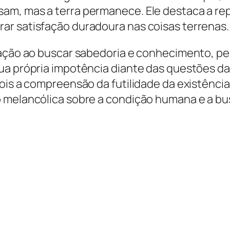
m, mas a terra permanece. Ele destaca a repe
ar satisfação duradoura nas coisas terrenas.
tração ao buscar sabedoria e conhecimento, p
a própria impotência diante das questões da v
ois a compreensão da futilidade da existênci
o melancólica sobre a condição humana e a b