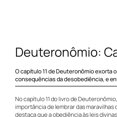
Pular
para
o
conteúdo
Deuteronômio: Cap
O capítulo 11 de Deuteronômio exorta 
consequências da desobediência, e enf
No capítulo 11 do livro de Deuteronômi
importância de lembrar das maravilhas q
destaca que a obediência às leis divin