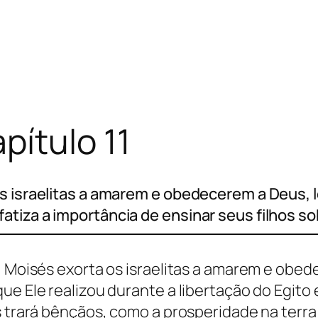
ítulo 11
os israelitas a amarem e obedecerem a Deus,
atiza a importância de ensinar seus filhos 
o, Moisés exorta os israelitas a amarem e obe
ue Ele realizou durante a libertação do Egito 
as trará bênçãos, como a prosperidade na ter