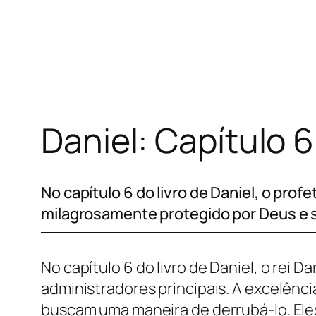
Pular
para
o
conteúdo
Daniel: Capítulo 6
No capítulo 6 do livro de Daniel, o pro
milagrosamente protegido por Deus e sa
No capítulo 6 do livro de Daniel, o rei
administradores principais. A excelênc
buscam uma maneira de derrubá-lo. Eles