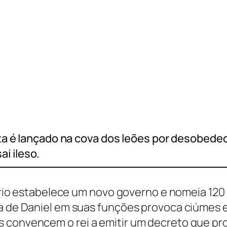
feta é lançado na cova dos leões por desobedec
i ileso.
 Dario estabelece um novo governo e nomeia 12
ia de Daniel em suas funções provoca ciúmes 
 convencem o rei a emitir um decreto que pr