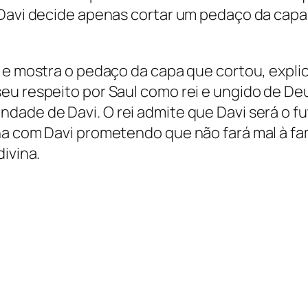
, Davi decide apenas cortar um pedaço da cap
a e mostra o pedaço da capa que cortou, expl
eu respeito por Saul como rei e ungido de De
ade de Davi. O rei admite que Davi será o fut
na com Davi prometendo que não fará mal à fam
ivina.